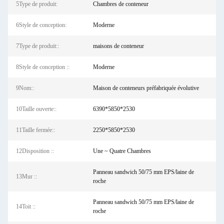
5Type de produit:
Chambres de conteneur
6Style de conception:
Moderne
7Type de produit::
maisons de conteneur
8Style de conception ::
Moderne
9Nom::
Maison de conteneurs préfabriquée évolutive
10Taille ouverte::
6390*5850*2530
11Taille fermée::
2250*5850*2530
12Disposition ::
Une ~ Quatre Chambres
Panneau sandwich 50/75 mm EPS/laine de
13Mur ::
roche
Panneau sandwich 50/75 mm EPS/laine de
14Toit ::
roche