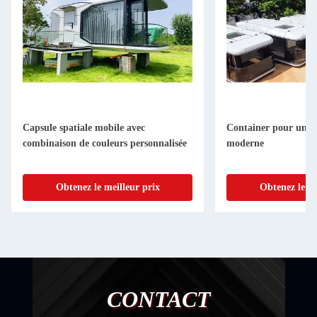
Container pour une capsule spatiale
Maison de c
alisée
moderne
personnalis
Obtenez le meilleur prix
Obte
CONTACT