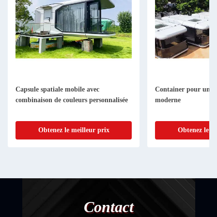
Container pour une capsule spatiale
Maison de con
sée
moderne
personnalisé
Obtenez le meilleur prix
Obtene
Contact