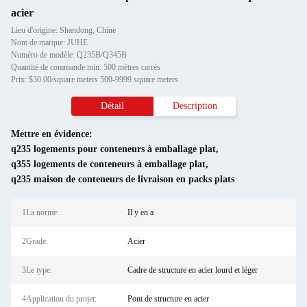
acier
Lieu d'origine: Shandong, Chine
Nom de marque: JUHE
Numéro de modèle: Q235B/Q345B
Quantité de commande min: 500 mètres carrés
Prix: $30.00/square meters 500-9999 square meters
Détail
Description
Mettre en évidence:
q235 logements pour conteneurs à emballage plat
,
q355 logements de conteneurs à emballage plat
,
q235 maison de conteneurs de livraison en packs plats
1La norme:
Il y en a
2Grade:
Acier
3Le type:
Cadre de structure en acier lourd et léger
4Application du projet:
Pont de structure en acier