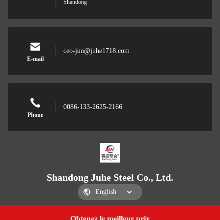
Shandong
ceo-jun@juhe1718.com
E-mail
0086-133-2625-2166
Phone
Shandong Juhe Steel Co., Ltd.
Obtenez le meilleur prix
Get a Quote