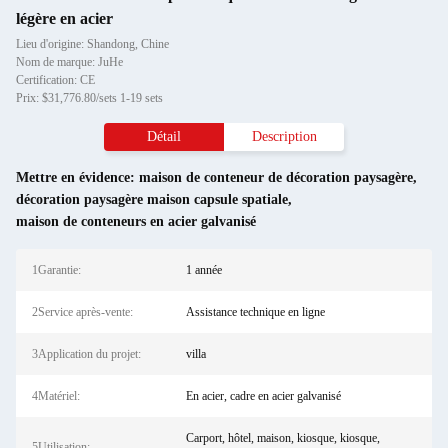
légère en acier
Lieu d'origine: Shandong, Chine
Nom de marque: JuHe
Certification: CE
Prix: $31,776.80/sets 1-19 sets
Détail
Description
Mettre en évidence:
maison de conteneur de décoration paysagère
,
décoration paysagère maison capsule spatiale
,
maison de conteneurs en acier galvanisé
1Garantie:
1 année
2Service après-vente:
Assistance technique en ligne
3Application du projet:
villa
4Matériel:
En acier, cadre en acier galvanisé
Carport, hôtel, maison, kiosque, kiosque,
5Utilisation: