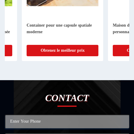
Container pour une capsule spatiale
Maison de conteneurs
moderne
personnalisé
Obtenez le meilleur prix
Obtenez le me
CONTACT