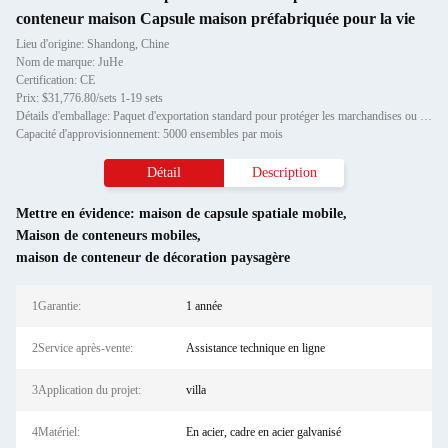
conteneur maison Capsule maison préfabriquée pour la vie
Lieu d'origine: Shandong, Chine
Nom de marque: JuHe
Certification: CE
Prix: $31,776.80/sets 1-19 sets
Détails d'emballage: Paquet d'exportation standard pour protéger les marchandises ou les exigences du client
Capacité d'approvisionnement: 5000 ensembles par mois
Détail
Description
Mettre en évidence:
maison de capsule spatiale mobile
,
Maison de conteneurs mobiles
,
maison de conteneur de décoration paysagère
1Garantie:
1 année
2Service après-vente:
Assistance technique en ligne
3Application du projet:
villa
4Matériel:
En acier, cadre en acier galvanisé