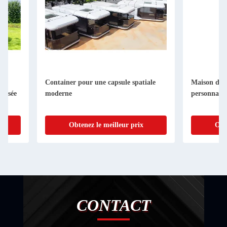
Container pour une capsule spatiale
Maison de conteneurs
moderne
personnalisé
Obtenez le meilleur prix
Obtenez le me
CONTACT