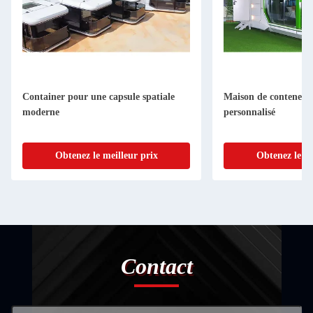
Container pour une capsule spatiale
Maison de conteneurs
moderne
personnalisé
Obtenez le meilleur prix
Obtenez le me
Contact