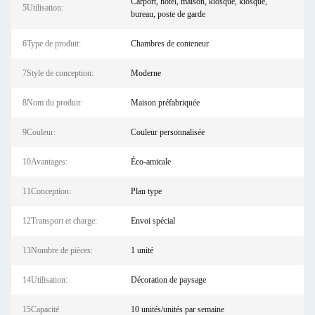
Carport, hôtel, maison, kiosque, kiosque,
5Utilisation:
bureau, poste de garde
6Type de produit:
Chambres de conteneur
7Style de conception:
Moderne
8Nom du produit:
Maison préfabriquée
9Couleur:
Couleur personnalisée
10Avantages:
Éco-amicale
11Conception:
Plan type
12Transport et charge:
Envoi spécial
13Nombre de pièces:
1 unité
14Utilisation:
Décoration de paysage
15Capacité
10 unités/unités par semaine