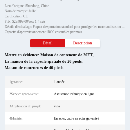
Lieu d'origine: Shandong, Chine
Nom de marque: JuHe
Certification: CE
Prix: $29,999.00/sets 1-4 sets
Détails d'emballage: Paquet d'exportation standard pour protéger les marchandises ou les exigences du client
Capacité d'approvisionnement: 5000 ensembles par mois
Détail
Description
Mettre en évidence:
Maison de conteneur de 20FT
,
La maison de la capsule spatiale de 20 pieds
,
Maison de conteneurs de 40 pieds
1garantie:
1 année
2Service après-vente:
Assistance technique en ligne
3Application du projet:
villa
4Matériel:
En acier, cadre en acier galvanisé