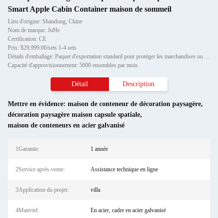
Smart Apple Cabin Container maison de sommeil
Lieu d'origine: Shandong, Chine
Nom de marque: JuHe
Certification: CE
Prix: $29,999.00/sets 1-4 sets
Détails d'emballage: Paquet d'exportation standard pour protéger les marchandises ou les exigences du client
Capacité d'approvisionnement: 5000 ensembles par mois
Détail
Description
Mettre en évidence:
maison de conteneur de décoration paysagère
,
décoration paysagère maison capsule spatiale
,
maison de conteneurs en acier galvanisé
1Garantie:
1 année
2Service après-vente:
Assistance technique en ligne
3Application du projet:
villa
4Matériel:
En acier, cadre en acier galvanisé