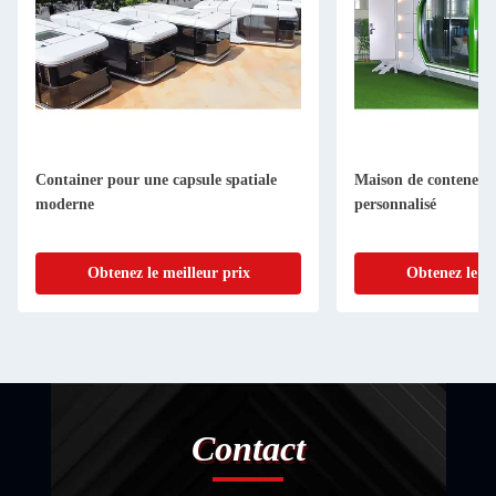
Container pour une capsule spatiale
Maison de conteneurs
moderne
personnalisé
Obtenez le meilleur prix
Obtenez le me
Contact