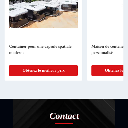
Container pour une capsule spatiale
Maison de conteneurs
moderne
personnalisé
Obtenez le meilleur prix
Obtenez le me
Contact