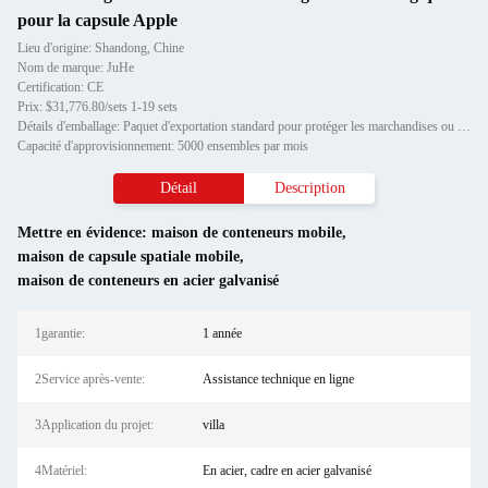
pour la capsule Apple
Lieu d'origine: Shandong, Chine
Nom de marque: JuHe
Certification: CE
Prix: $31,776.80/sets 1-19 sets
Détails d'emballage: Paquet d'exportation standard pour protéger les marchandises ou les exigences du client
Capacité d'approvisionnement: 5000 ensembles par mois
Détail
Description
Mettre en évidence:
maison de conteneurs mobile
,
maison de capsule spatiale mobile
,
maison de conteneurs en acier galvanisé
1garantie:
1 année
2Service après-vente:
Assistance technique en ligne
3Application du projet:
villa
4Matériel:
En acier, cadre en acier galvanisé