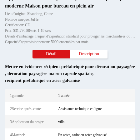
moderne Maison pour bureau en plein air
Lieu d'origine: Shandong, Chine
Nom de marque: JuHe
Certification: CE
Prix: $31,776.80/sets 1-19 sets
Détails d'emballage: Paquet d'exportation standard pour protéger les marchandises ou les exigences du client
Capacité d'approvisionnement: 5000 ensembles par mois
Détail
Description
Mettre en évidence:
récipient préfabriqué pour décoration paysagère
,
décoration paysagère maison capsule spatiale
,
récipient préfabriqué en acier galvanisé
1garantie:
1 année
2Service après-vente:
Assistance technique en ligne
3Application du projet:
villa
4Matériel:
En acier, cadre en acier galvanisé