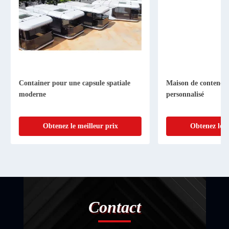
Container pour une capsule spatiale
Maison de conteneurs
moderne
personnalisé
Obtenez le meilleur prix
Obtenez le me
Contact