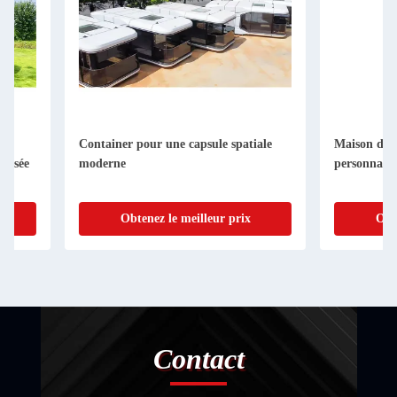
Container pour une capsule spatiale
Maison de conteneurs
moderne
personnalisé
Obtenez le meilleur prix
Obtenez le me
Contact