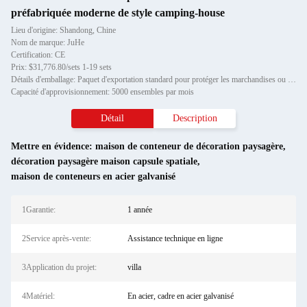
préfabriquée moderne de style camping-house
Lieu d'origine: Shandong, Chine
Nom de marque: JuHe
Certification: CE
Prix: $31,776.80/sets 1-19 sets
Détails d'emballage: Paquet d'exportation standard pour protéger les marchandises ou les exigences du client
Capacité d'approvisionnement: 5000 ensembles par mois
Détail
Description
Mettre en évidence:
maison de conteneur de décoration paysagère
,
décoration paysagère maison capsule spatiale
,
maison de conteneurs en acier galvanisé
1Garantie:
1 année
2Service après-vente:
Assistance technique en ligne
3Application du projet:
villa
4Matériel:
En acier, cadre en acier galvanisé