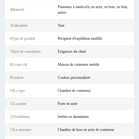
Panneaux à sandwich, en acier, en bois, en bois,
4Matériel:
autres
5Utilisation:
Tout
6Type de produit:
Récipient d'expédition modifié
7Style de conception:
Exigences du client
8Le mot clé:
Maison de conteneur mobile
9Couleur:
Couleur personnalisée
10Le type:
Chambre de conteneur
11La porte:
Porte en acier
12Ventilateur:
fenêtre en aluminium
13La structure:
Chambre de luxe en acier de conteneur