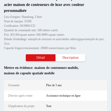
acier maison de conteneurs de luxe avec couleur
personnalisée
Lieu d'origine: Shandong, Chine
Nom de marque: JUHE
Certification: ISO9001/CE
Quantité de commande min: 500 mètres carrés
Prix: $55.00/square meters 500-9999 square meters
Détails d'emballage: entrepôt de structure en acier/atelier sidérurgique/entrepôt de porte-bagages métalliques:
1Les
Capacité d'approvisionnement: 20000 tonnes/tonnes par Mois
Détail
Description
Mettre en évidence:
maison de conteneurs mobile
,
maison de capsule spatiale mobile
1Garantie:
Plus de 5 ans
2Service après-vente:
Assistance technique en ligne
3Application du projet:
Tout