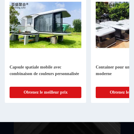
Capsule spatiale mobile avec
Container pour une c
combinaison de couleurs personnalisée
moderne
Obtenez le meilleur prix
Obtenez le me