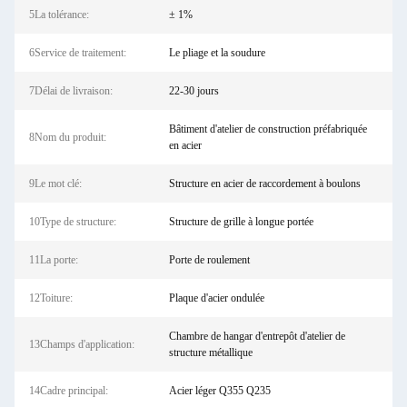
5La tolérance:
± 1%
6Service de traitement:
Le pliage et la soudure
7Délai de livraison:
22-30 jours
Bâtiment d'atelier de construction préfabriquée
8Nom du produit:
en acier
9Le mot clé:
Structure en acier de raccordement à boulons
10Type de structure:
Structure de grille à longue portée
11La porte:
Porte de roulement
12Toiture:
Plaque d'acier ondulée
Chambre de hangar d'entrepôt d'atelier de
13Champs d'application:
structure métallique
14Cadre principal:
Acier léger Q355 Q235