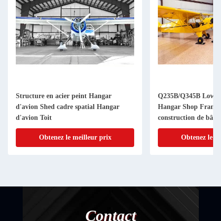
Structure en acier peint Hangar
Q235B/Q345B Low Ca
d'avion Shed cadre spatial Hangar
Hangar Shop Frame 
d'avion Toit
construction de bâti
Obtenez le meilleur prix
Obtenez le me
Contact