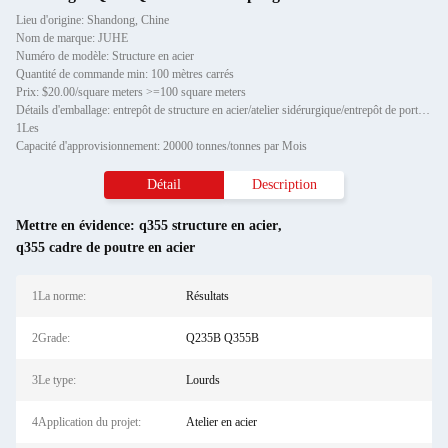
Lieu d'origine: Shandong, Chine
Nom de marque: JUHE
Numéro de modèle: Structure en acier
Quantité de commande min: 100 mètres carrés
Prix: $20.00/square meters >=100 square meters
Détails d'emballage: entrepôt de structure en acier/atelier sidérurgique/entrepôt de porte-bagages métalliques:
1Les
Capacité d'approvisionnement: 20000 tonnes/tonnes par Mois
Détail
Description
Mettre en évidence:
q355 structure en acier
,
q355 cadre de poutre en acier
1La norme:
Résultats
2Grade:
Q235B Q355B
3Le type:
Lourds
4Application du projet:
Atelier en acier